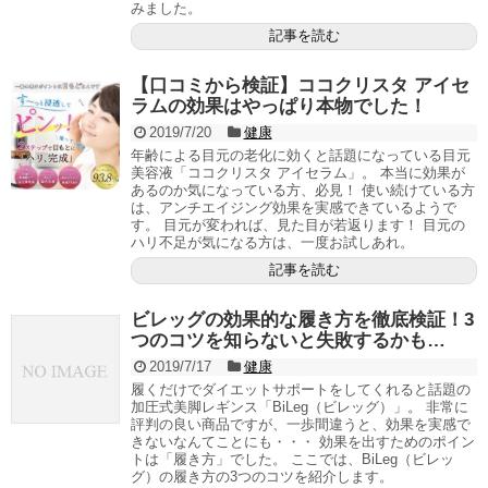
みました。
記事を読む
【口コミから検証】ココクリスタ アイセ
ラムの効果はやっぱり本物でした！
2019/7/20
健康
年齢による目元の老化に効くと話題になっている目元
美容液「ココクリスタ アイセラム」。 本当に効果が
あるのか気になっている方、必見！ 使い続けている方
は、アンチエイジング効果を実感できているようで
す。 目元が変われば、見た目が若返ります！ 目元の
ハリ不足が気になる方は、一度お試しあれ。
記事を読む
ビレッグの効果的な履き方を徹底検証！3
つのコツを知らないと失敗するかも…
2019/7/17
健康
履くだけでダイエットサポートをしてくれると話題の
加圧式美脚レギンス「BiLeg（ビレッグ）」。 非常に
評判の良い商品ですが、一歩間違うと、効果を実感で
きないなんてことにも・・・ 効果を出すためのポイン
トは「履き方」でした。 ここでは、BiLeg（ビレッ
グ）の履き方の3つのコツを紹介します。