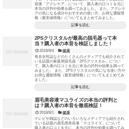
容液「アクレケア」について、購入者の口コミを元に
本当の評判や効果を調べてみました。 また、アクレケ
アの気になる成分やおすすめの使い方、お得な通販情
報（最安値情報）についてもまとめてみました。
記事を読む
2PSクリスタルが最高の脱毛器って本
当？購入者の本音を検証しました！
2019/8/4
健康
有名女性誌などのたくさんのメディアでも紹介されて
いる話題の家庭用脱毛器「2PSクリスタル」につい
て、購入者の口コミを元に本当の評判や効果を調べて
みました。 また、2PSクリスタルの気になる使い方や
お得な通販情報（最安値情報）についてもまとめてみ
ました。
記事を読む
眉毛美容液マユライズの本当の評判と
は？購入者の本音を徹底検証！
2019/8/1
健康
テレビや雑誌などのいろいろなメディアでも紹介され
ている話題の眉毛用美容液「マユライズ」について、
購入者の口コミを元に、本当の評判や効果を調べてみ