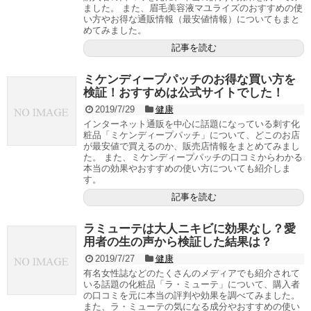
ました。 また、眉毛美容液マユライズのおすすめの使
い方やお得な通販情報（最安値情報）についてもまと
めてみました。
記事を読む
ミケンディープパッチのお得な買い方を
検証！おすすめは公式サイトでした！
2019/7/29
健康
インターネット通販を中心に話題になっている刺す化
粧品「ミケンディープパッチ」について、どこのお店
が最安値で買えるのか、販売店情報をまとめてみまし
た。 また、ミケンディープパッチの口コミからわかる
本当の効果やおすすめの使い方についても紹介しま
す。
記事を読む
ラミューテは大人ニキビに効果なし？愛
用者の生の声から検証した結果は？
2019/7/27
健康
有名女性誌などのたくさんのメディアでも紹介されて
いる話題の化粧品「ラ・ミューテ」について、購入者
の口コミを元に本当の評判や効果を調べてみました。
また、ラ・ミューテの気になる成分やおすすめの使い