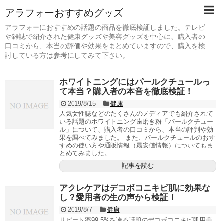
アラフォーおすすめグッズ
アラフォーにおすすめの話題の商品を徹底検証しました。テレビ
や雑誌で紹介された健康グッズや美容グッズを中心に、購入者の
口コミから、本当の評価や効果をまとめていますので、購入を検
討している方は参考にしてみて下さい。
ホワイトニングにはパールクチュールっ
て本当？購入者の本音を徹底検証！
2019/8/15
健康
人気女性誌などのたくさんのメディアでも紹介されて
いる話題のホワイトニング歯磨き粉「パールクチュー
ル」について、購入者の口コミから、本当の評判や効
果を調べてみました。 また、パールクチュールのおす
すめの使い方や通販情報（最安値情報）についてもま
とめてみました。
記事を読む
アクレケアはデコボコニキビ肌に効果な
し？愛用者の生の声から検証！
2019/8/7
健康
リピート率99.5%を誇る話題のデコボコニキビ肌用美