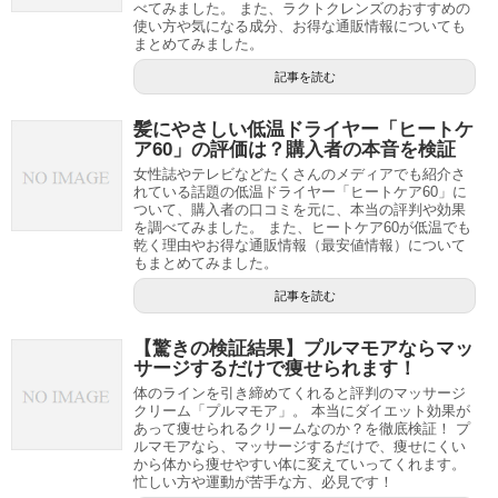
べてみました。 また、ラクトクレンズのおすすめの
使い方や気になる成分、お得な通販情報についても
まとめてみました。
記事を読む
髪にやさしい低温ドライヤー「ヒートケ
ア60」の評価は？購入者の本音を検証
女性誌やテレビなどたくさんのメディアでも紹介さ
れている話題の低温ドライヤー「ヒートケア60」に
ついて、購入者の口コミを元に、本当の評判や効果
を調べてみました。 また、ヒートケア60が低温でも
乾く理由やお得な通販情報（最安値情報）について
もまとめてみました。
記事を読む
【驚きの検証結果】プルマモアならマッ
サージするだけで痩せられます！
体のラインを引き締めてくれると評判のマッサージ
クリーム「プルマモア」。 本当にダイエット効果が
あって痩せられるクリームなのか？を徹底検証！ プ
ルマモアなら、マッサージするだけで、痩せにくい
から体から痩せやすい体に変えていってくれます。
忙しい方や運動が苦手な方、必見です！